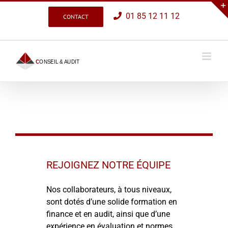
Passer
01 85 12 11 12
CONTACT
au
contenu
REJOIGNEZ NOTRE ÉQUIPE
Nos collaborateurs, à tous niveaux,
sont dotés d’une solide formation en
finance et en audit, ainsi que d’une
expérience en évaluation et normes