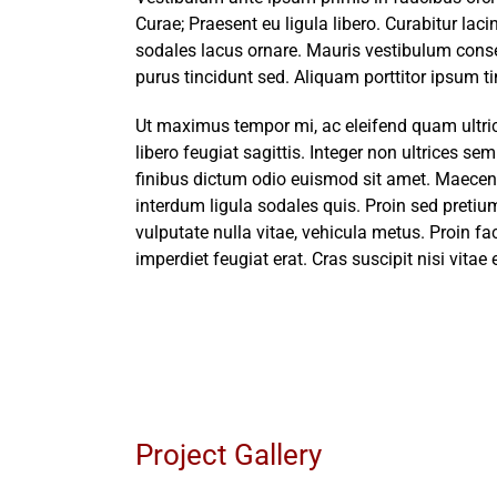
Curae; Praesent eu ligula libero. Curabitur laci
sodales lacus ornare. Mauris vestibulum consec
purus tincidunt sed. Aliquam porttitor ipsum ti
Ut maximus tempor mi, ac eleifend quam ultric
libero feugiat sagittis. Integer non ultrices s
finibus dictum odio euismod sit amet. Maecena
interdum ligula sodales quis. Proin sed pretium
vulputate nulla vitae, vehicula metus. Proin fac
imperdiet feugiat erat. Cras suscipit nisi vita
Project Gallery