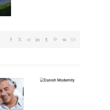
Facebook
X
Reddit
LinkedIn
Tumblr
Pinterest
Vk
Email
Danish
Florida Heath
Modernity
Facility