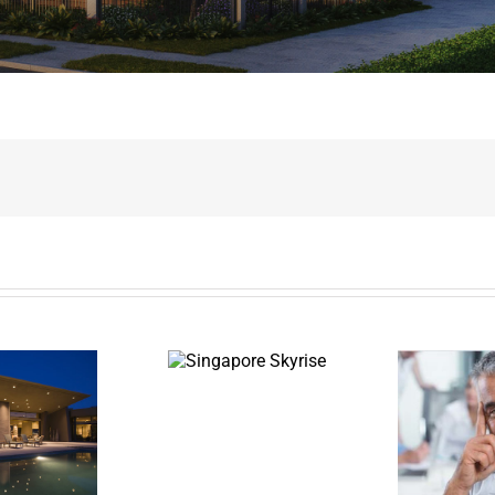
Singapore
Skyrise
St Lucia Sunsets