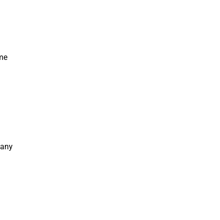
me
any