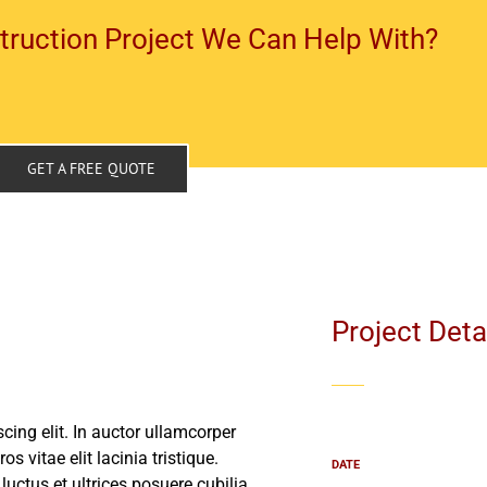
ruction Project We Can Help With?
GET A FREE QUOTE
Project Deta
cing elit. In auctor ullamcorper
os vitae elit lacinia tristique.
DATE
uctus et ultrices posuere cubilia