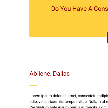
Do You Have A Const
Abilene, Dallas
Lorem ipsum dolor sit amet, consectetur adipis
odio, vel ultrices nisl tempus vitae. Nullam at er
Vestibulum ante ipsum primis in faucibus orci l