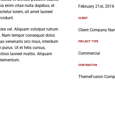
nia enim vitae nulla dapibus, et
February 21st, 2016
tetur lorem, sit amet laoreet
ncidunt.
CLIENT
ies vel. Aliquam volutpat rutrum
Client Company Na
em. Nam tempor consequat dolor,
s venenatis orci risus, interdum
PROJECT TYPE
 purus. Ut et felis cursus,
Commercial
ilisis laoreet mattis. Aliquam
e elementum.
CONTRACTOR
ThemeFusion Comp