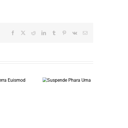
Facebook
X
Reddit
LinkedIn
Tumblr
Pinterest
Vk
Email
Suspende Phara
Donec Ore Turis
Urna
Eget