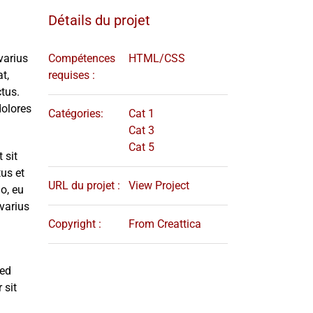
Détails du projet
varius
Compétences
HTML/CSS
t,
requises :
ctus.
dolores
Catégories:
Cat 1
Cat 3
Cat 5
 sit
us et
URL du projet :
View Project
o, eu
 varius
Copyright :
From Creattica
Sed
 sit