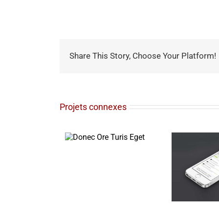
Share This Story, Choose Your Platform!
Projets connexes
onec Ore Turis
Eget
Mauris Fringilla
Voluts