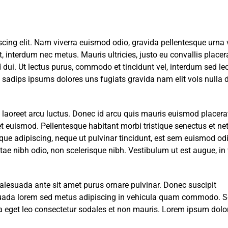
cing elit. Nam viverra euismod odio, gravida pellentesque urna 
t, interdum nec metus. Mauris ultricies, justo eu convallis placera
id dui. Ut lectus purus, commodo et tincidunt vel, interdum sed le
 sadips ipsums dolores uns fugiats gravida nam elit vols nulla 
 laoreet arcu luctus. Donec id arcu quis mauris euismod placerat
t euismod. Pellentesque habitant morbi tristique senectus et net
ue adipiscing, neque ut pulvinar tincidunt, est sem euismod odi
vitae nibh odio, non scelerisque nibh. Vestibulum ut est augue, in
alesuada ante sit amet purus ornare pulvinar. Donec suscipit
suada lorem sed metus adipiscing in vehicula quam commodo. 
a eget leo consectetur sodales et non mauris. Lorem ipsum dolor