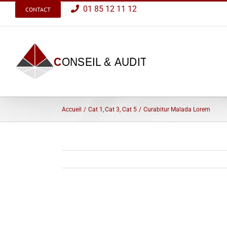
Passer
01 85 12 11 12
CONTACT
au
contenu
Accueil
Cat 1
Cat 3
Cat 5
Curabitur Malada Lorem
View
Larger