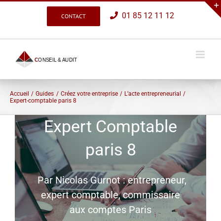
Passer
01 85 12 11 12
CONTACT
au
contenu
Accueil
Guides
Créez votre entreprise
L’acte entrepreneurial
Expert-comptable paris 8
Expert Comptable
paris 8
Par Nicolas Gurnot
: e
ntrepreneur,
expert comptable, commissaire
aux comptes P
aris